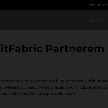
Wolontari
BIEGI
FitFabric Partnerem
 do grona partnerów naszego biegu dołącza sieć klubów
niej wybieranych sieci, która oferuje swoim członkom do
 oraz wielu innych usług pozwalających...