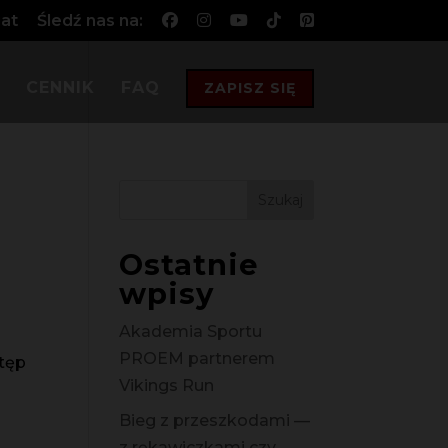
at
Śledź nas na:
CENNIK
FAQ
ZAPISZ SIĘ
Ostatnie
wpisy
Akademia Sportu
PROEM partnerem
stęp
Vikings Run
Bieg z przeszkodami —
z rękawiczkami czy