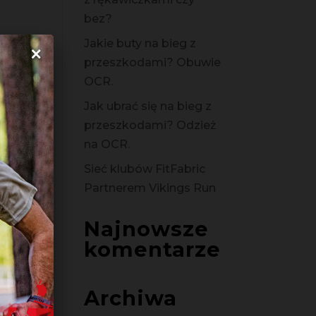
bez?
Jakie buty na bieg z
×
przeszkodami? Obuwie
OCR.
Jak ubrać się na bieg z
przeszkodami? Odzież
na OCR.
Sieć klubów FitFabric
Partnerem Vikings Run
Najnowsze
komentarze
Archiwa